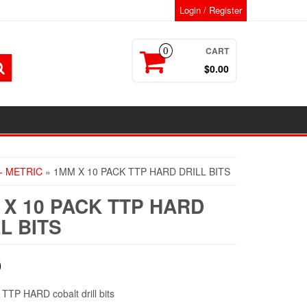
Login / Register
CART
0
$0.00
 - METRIC
» 1MM X 10 PACK TTP HARD DRILL BITS
 X 10 PACK TTP HARD
L BITS
0
TTP HARD cobalt drill bits