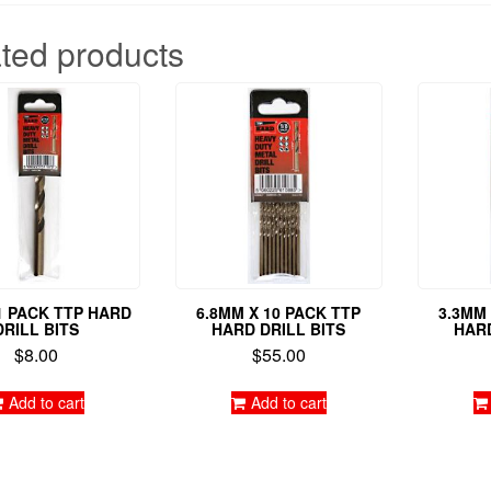
ted products
1 PACK TTP HARD
6.8MM X 10 PACK TTP
3.3MM 
DRILL BITS
HARD DRILL BITS
HARD
$
8.00
$
55.00
Add to cart
Add to cart