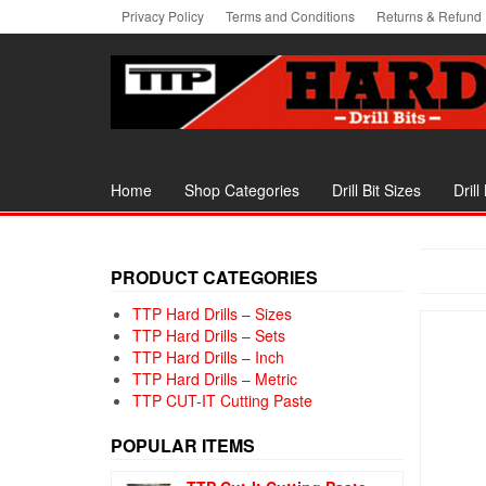
Skip
Privacy Policy
Terms and Conditions
Returns & Refund 
to
the
content
Home
Shop Categories
Drill Bit Sizes
Drill
PRODUCT CATEGORIES
TTP Hard Drills – Sizes
TTP Hard Drills – Sets
TTP Hard Drills – Inch
TTP Hard Drills – Metric
TTP CUT-IT Cutting Paste
POPULAR ITEMS