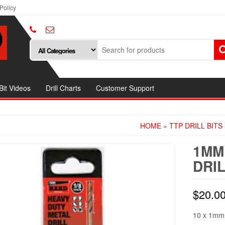
Policy
 Bit Videos
Drill Charts
Customer Support
HOME
»
TTP DRILL BITS
1MM
DRIL
$
20.0
10 x 1mm 