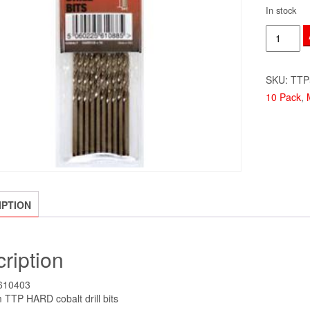
In stock
1mm
x
10
SKU:
TTP
Pack
10 Pack
,
TTP
Hard
Drill
Bits
quantity
IPTION
ription
610403
TTP HARD cobalt drill bits