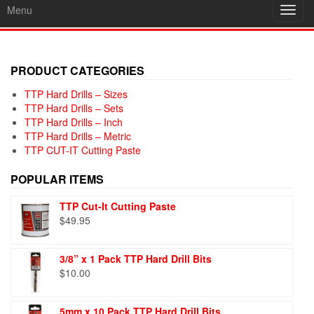
Menu
Toggl
navig
PRODUCT CATEGORIES
TTP Hard Drills – Sizes
TTP Hard Drills – Sets
TTP Hard Drills – Inch
TTP Hard Drills – Metric
TTP CUT-IT Cutting Paste
POPULAR ITEMS
TTP Cut-It Cutting Paste
$
49.95
3/8” x 1 Pack TTP Hard Drill Bits
$
10.00
5mm x 10 Pack TTP Hard Drill Bits