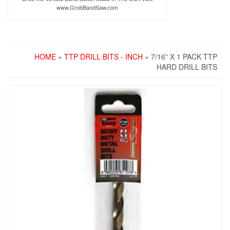
www.GrobBandSaw.com
HOME
»
TTP DRILL BITS - INCH
» 7/16” X 1 PACK TTP
HARD DRILL BITS