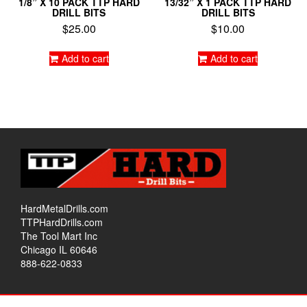
1/8” X 10 PACK TTP HARD
13/32” X 1 PACK TTP HARD
DRILL BITS
DRILL BITS
$
25.00
$
10.00
Add to cart
Add to cart
HardMetalDrills.com
TTPHardDrills.com
The Tool Mart Inc
Chicago IL 60646
888-622-0833