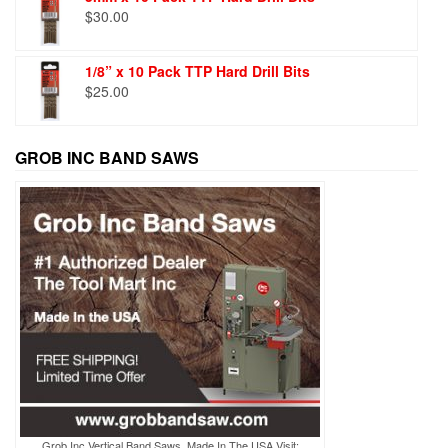
$
30.00
1/8” x 10 Pack TTP Hard Drill Bits
$
25.00
GROB INC BAND SAWS
Grob Inc Vertical Band Saws, Made In The USA Visit: