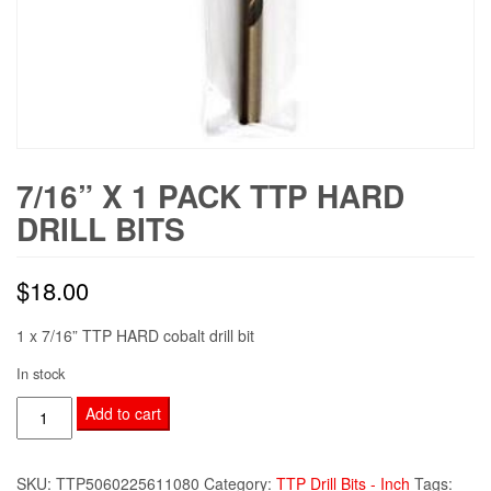
7/16” X 1 PACK TTP HARD
DRILL BITS
$
18.00
1 x 7/16” TTP HARD cobalt drill bit
In stock
7/16”
Add to cart
x
1
SKU:
TTP5060225611080
Category:
TTP Drill Bits - Inch
Tags: