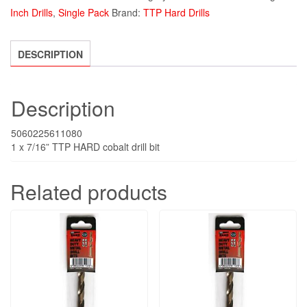
Pack
Inch Drills
,
Single Pack
Brand:
TTP Hard Drills
TTP
Hard
Drill
DESCRIPTION
Bits
quantity
Description
5060225611080
1 x 7/16” TTP HARD cobalt drill bit
Related products