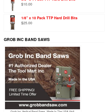
$
10.00
1/8” x 10 Pack TTP Hard Drill Bits
$
25.00
GROB INC BAND SAWS
Grob Inc Vertical Band Saws, Made In The USA Visit: