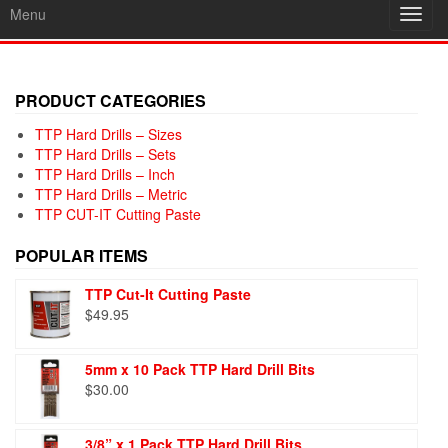
Menu
Toggl
navig
PRODUCT CATEGORIES
TTP Hard Drills – Sizes
TTP Hard Drills – Sets
TTP Hard Drills – Inch
TTP Hard Drills – Metric
TTP CUT-IT Cutting Paste
POPULAR ITEMS
TTP Cut-It Cutting Paste
$
49.95
5mm x 10 Pack TTP Hard Drill Bits
$
30.00
3/8” x 1 Pack TTP Hard Drill Bits