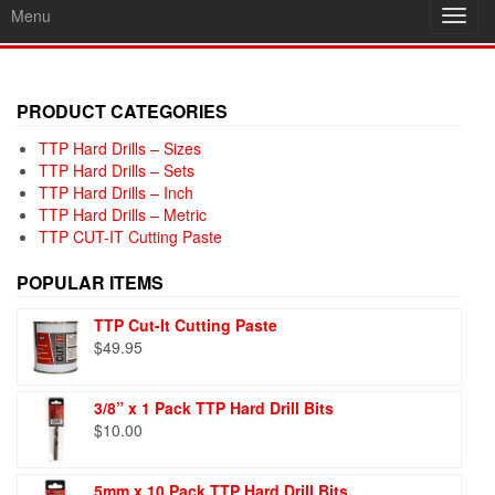
Menu
Toggl
navig
PRODUCT CATEGORIES
TTP Hard Drills – Sizes
TTP Hard Drills – Sets
TTP Hard Drills – Inch
TTP Hard Drills – Metric
TTP CUT-IT Cutting Paste
POPULAR ITEMS
TTP Cut-It Cutting Paste
$
49.95
3/8” x 1 Pack TTP Hard Drill Bits
$
10.00
5mm x 10 Pack TTP Hard Drill Bits