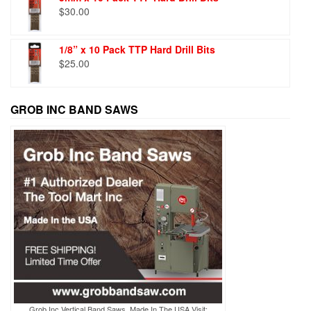
$
30.00
1/8” x 10 Pack TTP Hard Drill Bits
$
25.00
GROB INC BAND SAWS
Grob Inc Vertical Band Saws, Made In The USA Visit: