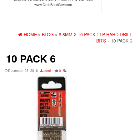
www.GrobBandSaw.com
HOME
»
BLOG
»
6.8MM X 10 PACK TTP HARD DRILL
BITS
» 10 PACK 6
10 PACK 6
December 23, 2016
admin
0