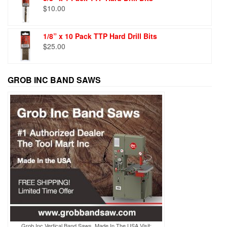
$
10.00
1/8” x 10 Pack TTP Hard Drill Bits
$
25.00
GROB INC BAND SAWS
Grob Inc Vertical Band Saws, Made In The USA Visit: