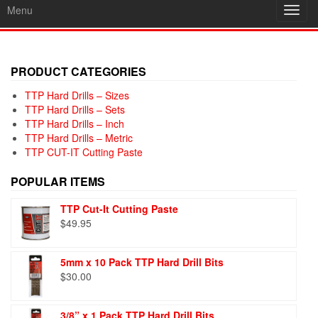
Menu
Toggl
navig
PRODUCT CATEGORIES
TTP Hard Drills – Sizes
TTP Hard Drills – Sets
TTP Hard Drills – Inch
TTP Hard Drills – Metric
TTP CUT-IT Cutting Paste
POPULAR ITEMS
TTP Cut-It Cutting Paste
$
49.95
5mm x 10 Pack TTP Hard Drill Bits
$
30.00
3/8” x 1 Pack TTP Hard Drill Bits