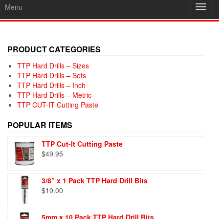
Menu
Toggl
navig
PRODUCT CATEGORIES
TTP Hard Drills – Sizes
TTP Hard Drills – Sets
TTP Hard Drills – Inch
TTP Hard Drills – Metric
TTP CUT-IT Cutting Paste
POPULAR ITEMS
TTP Cut-It Cutting Paste
$
49.95
3/8” x 1 Pack TTP Hard Drill Bits
$
10.00
5mm x 10 Pack TTP Hard Drill Bits