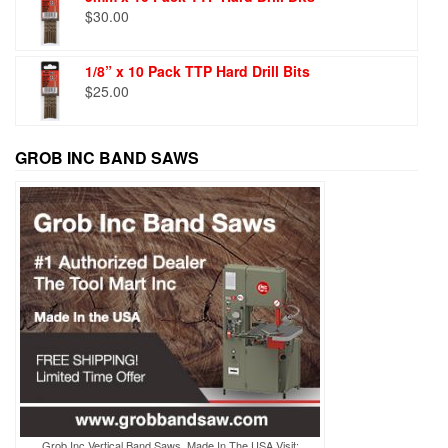
$
30.00
1/8” x 10 Pack TTP Hard Drill Bits
$
25.00
GROB INC BAND SAWS
Grob Inc Vertical Band Saws, Made In The USA Visit: