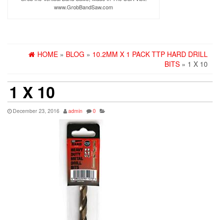
www.GrobBandSaw.com
HOME
»
BLOG
»
10.2MM X 1 PACK TTP HARD DRILL
BITS
» 1 X 10
1 X 10
December 23, 2016
admin
0