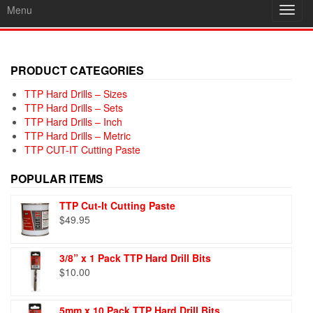
Menu
Toggl
navig
PRODUCT CATEGORIES
TTP Hard Drills – Sizes
TTP Hard Drills – Sets
TTP Hard Drills – Inch
TTP Hard Drills – Metric
TTP CUT-IT Cutting Paste
POPULAR ITEMS
TTP Cut-It Cutting Paste
$
49.95
3/8” x 1 Pack TTP Hard Drill Bits
$
10.00
5mm x 10 Pack TTP Hard Drill Bits