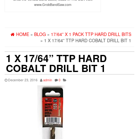
www.GrobBandSaw.com
HOME
»
BLOG
»
17/64” X 1 PACK TTP HARD DRILL BITS
» 1 X 17/64” TTP HARD COBALT DRILL BIT 1
1 X 17/64” TTP HARD
COBALT DRILL BIT 1
December 23, 2016
admin
0