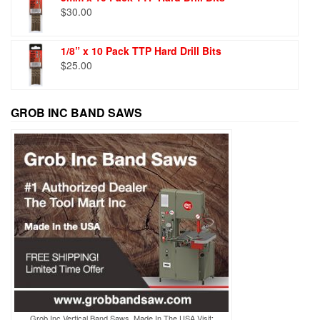
$
30.00
1/8” x 10 Pack TTP Hard Drill Bits
$
25.00
GROB INC BAND SAWS
Grob Inc Vertical Band Saws, Made In The USA Visit: