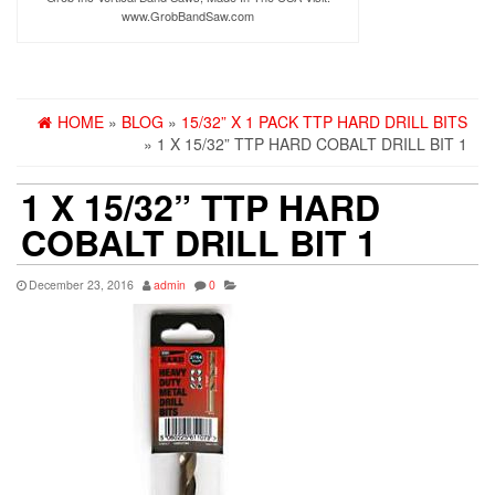
www.GrobBandSaw.com
HOME
»
BLOG
»
15/32” X 1 PACK TTP HARD DRILL BITS
» 1 X 15/32” TTP HARD COBALT DRILL BIT 1
1 X 15/32” TTP HARD
COBALT DRILL BIT 1
December 23, 2016
admin
0