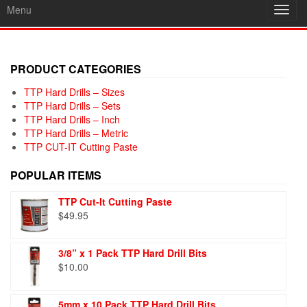
Menu
Toggl
navig
PRODUCT CATEGORIES
TTP Hard Drills – Sizes
TTP Hard Drills – Sets
TTP Hard Drills – Inch
TTP Hard Drills – Metric
TTP CUT-IT Cutting Paste
POPULAR ITEMS
TTP Cut-It Cutting Paste
$
49.95
3/8” x 1 Pack TTP Hard Drill Bits
$
10.00
5mm x 10 Pack TTP Hard Drill Bits