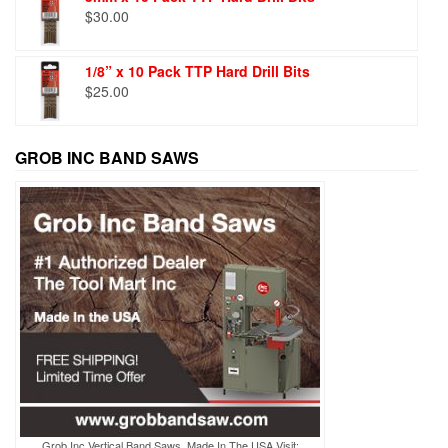
$
30.00
1/8” x 10 Pack TTP Hard Drill Bits
$
25.00
GROB INC BAND SAWS
Grob Inc Vertical Band Saws, Made In The USA Visit: